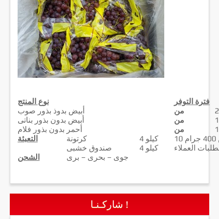
فترة التوفر
نوع المنتج
من
أبيض بدوذ بذور صوب
من
أبيض بدون بذور بناتى
من
أحمر بدون بذور فلام
10
4 كيلو
كرتونة
التعبئة
طلبات العملاء
4 كيلو
صندوق خشبى
جوى – بحرى – برى
الشحن
شاركـنـا !