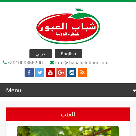
عربي
English
+201000366200
info@shababelobour.com
Menu
Home
عن الشركة
العنب
company products
جدول التصدير