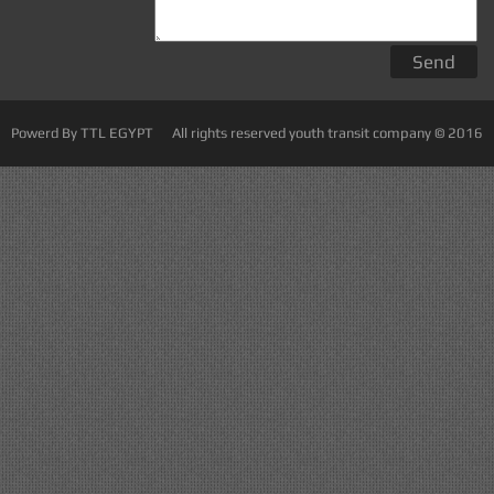
Powerd By TTL EGYPT
All rights reserved youth transit company © 2016